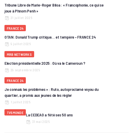
Tribune Libre de Marie-Roger Biloa : « Francophonie, ce qui se
joue à Phnom Penh »
21 juillet 2026
FRANCE 24
OTAN: Donald Trump critique… et tempère • FRANCE 24
9 juillet 2026
MRB NETWORKS
Election présidentielle 2025 : Où va le Cameroun ?
29 septembre 2025
FRANCE 24
Je connais les problèmes » : Ruto, autoproclamé voyou du
quartier, a promis aux jeunes de les régler
1 juillet 2025
TV5MONDE
La CEDEAO a fêté ses 50 ans
31 mai 2025