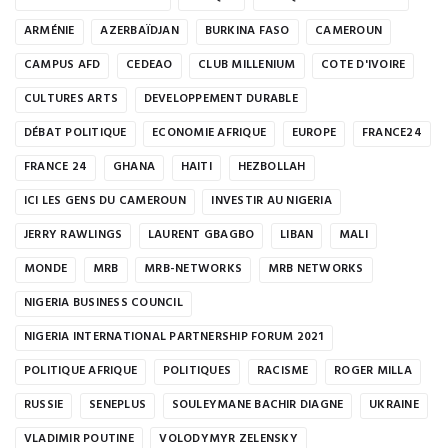
ARMÉNIE
AZERBAÏDJAN
BURKINA FASO
CAMEROUN
CAMPUS AFD
CEDEAO
CLUB MILLENIUM
COTE D'IVOIRE
CULTURES ARTS
DEVELOPPEMENT DURABLE
DÉBAT POLITIQUE
ECONOMIE AFRIQUE
EUROPE
FRANCE24
FRANCE 24
GHANA
HAITI
HEZBOLLAH
ICI LES GENS DU CAMEROUN
INVESTIR AU NIGERIA
JERRY RAWLINGS
LAURENT GBAGBO
LIBAN
MALI
MONDE
MRB
MRB-NETWORKS
MRB NETWORKS
NIGERIA BUSINESS COUNCIL
NIGERIA INTERNATIONAL PARTNERSHIP FORUM 2021
POLITIQUE AFRIQUE
POLITIQUES
RACISME
ROGER MILLA
RUSSIE
SENEPLUS
SOULEYMANE BACHIR DIAGNE
UKRAINE
VLADIMIR POUTINE
VOLODYMYR ZELENSKY