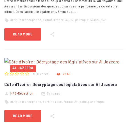
Cette semaine dans le monde, coup d’envoi du sommet du G7 au Royaume-Uni.
Au cœur des discussions des grandes puissances, la pandémie de covid et le
climat. Dans l’actualité également, Emmanuel…
afrique francophone
,
climat
,
france 24
,
G7
,
politique
,
SOMMETG7
READ MORE
AL JAZEERA
0
(
0 votes
)
2349
1
2
3
4
5
Côte d'Ivoire : Décryptage des législatives sur Al Jazeera
MRB-Rédaction
5 ans ago
afrique francophone
,
burkina faso
,
france 24
,
politique afrique
READ MORE