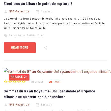
Élections au Liban : le point de rupture ?
MRB-Rédaction
4 ans ago
Le bloc chiite formé autour du Hezbollah a perdu sa majorité à l’issue des
élections législatives au Liban, marquées par une forte abstention et l’entrée
au Parlement d’une douzaine de…
france 24
,
hezbollah
,
liban
READ MORE
FRANCE 24
0
(
0 votes
)
2991
1
2
3
4
5
Sommet du G7 au Royaume-Uni : pandémie et urgence
climatique au cœur des discussions
MRB-Rédaction
5 ans ago