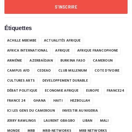
S'INSCRIRE
Étiquettes
ACHILLE MBEMBE
ACTUALITÉS AFRIQUE
AFRICA INTERNATIONAL
AFRIQUE
AFRIQUE FRANCOPHONE
ARMÉNIE
AZERBAÏDJAN
BURKINA FASO
CAMEROUN
CAMPUS AFD
CEDEAO
CLUB MILLENIUM
COTE D'IVOIRE
CULTURES ARTS
DEVELOPPEMENT DURABLE
DÉBAT POLITIQUE
ECONOMIE AFRIQUE
EUROPE
FRANCE24
FRANCE 24
GHANA
HAITI
HEZBOLLAH
ICI LES GENS DU CAMEROUN
INVESTIR AU NIGERIA
JERRY RAWLINGS
LAURENT GBAGBO
LIBAN
MALI
MONDE
MRB
MRB-NETWORKS
MRB NETWORKS