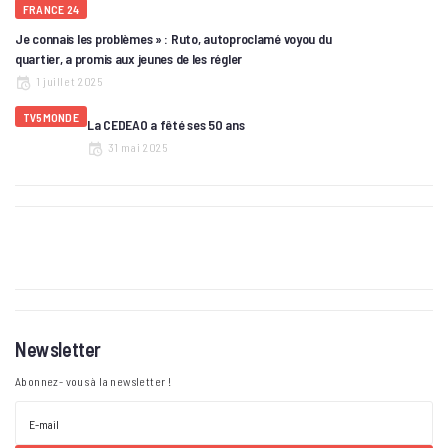
FRANCE 24
Je connais les problèmes » : Ruto, autoproclamé voyou du
quartier, a promis aux jeunes de les régler
1 juillet 2025
TV5MONDE
La CEDEAO a fêté ses 50 ans
31 mai 2025
Newsletter
Abonnez- vous à la newsletter !