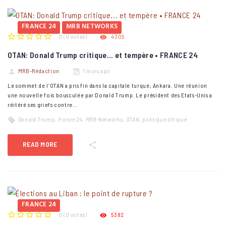
FRANCE 24
MRB NETWORKS
0
(
0 votes
)
4305
1
2
3
4
5
OTAN: Donald Trump critique... et tempère • FRANCE 24
MRB-Rédaction
1 mois ago
Le sommet de l’OTAN a pris fin dans la capitale turque, Ankara. Une réunion
une nouvelle fois bousculée par Donald Trump. Le président des Etats-Unis a
réitéré ses griefs contre…
Donald Trump
,
france 24
,
MRB-Networks
,
OTAN
,
politique afrique
READ MORE
FRANCE 24
0
(
0 votes
)
5382
1
2
3
4
5