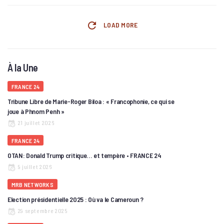
LOAD MORE
À la Une
FRANCE 24
Tribune Libre de Marie-Roger Biloa : « Francophonie, ce qui se
joue à Phnom Penh »
21 juillet 2026
FRANCE 24
OTAN: Donald Trump critique… et tempère • FRANCE 24
9 juillet 2026
MRB NETWORKS
Election présidentielle 2025 : Où va le Cameroun ?
29 septembre 2025