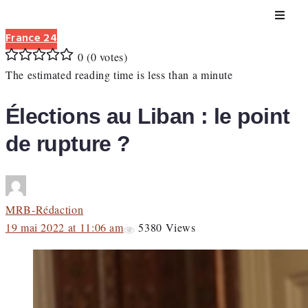
France 24
0
(
0 votes
)
1
2
3
4
5
The estimated reading time is less than a minute
Élections au Liban : le point
de rupture ?
MRB-Rédaction
19 mai 2022 at 11:06 am
5380
Views