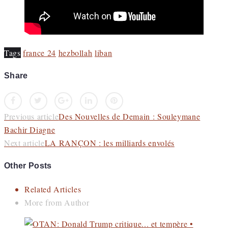
Tags
france 24
hezbollah
liban
Share
Facebook
Twitter
Google+
LinkedIn
Pinterest
Previous article
Des Nouvelles de Demain : Souleymane
Bachir Diagne
Next article
LA RANÇON : les milliards envolés
Other Posts
Related Articles
More from Author