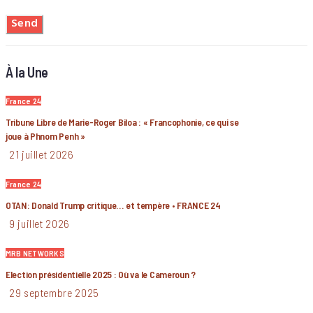
À la Une
France 24
Tribune Libre de Marie-Roger Biloa : « Francophonie, ce qui se
joue à Phnom Penh »
21 juillet 2026
France 24
OTAN: Donald Trump critique… et tempère • FRANCE 24
9 juillet 2026
MRB NETWORKS
Election présidentielle 2025 : Où va le Cameroun ?
29 septembre 2025