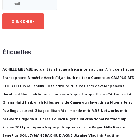
S'INSCRIRE
Étiquettes
ACHILLE MBEMBE
actualités afrique
africa international
Afrique
afrique
francophone
Arménie
Azerbaïdjan
burkina faso
Cameroun
CAMPUS AFD
CEDEAO
Club Millenium
Cote d'Ivoire
cultures arts
developpement
durable
débat politique
economie afrique
Europe
France24
france 24
Ghana
Haiti
hezbollah
Ici les gens du Cameroun
Investir au Nigeria
Jerry
Rawlings
Laurent Gbagbo
liban
Mali
monde
mrb
MRB-Networks
mrb
networks
Nigeria Business Council
Nigeria International Partnership
Forum 2021
politique afrique
politiques
racisme
Roger Milla
Russie
SenePlus
SOULEYMANE BACHIR DIAGNE
Ukraine
Vladimir Poutine