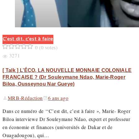
C’est dit, c’est à faire
0
(
0 votes
)
1
2
3
4
5
3271
[ Talk ] L’ÉCO, LA NOUVELLE MONNAIE COLONIALE
FRANÇAISE ? (Dr Souleymane Ndao, Marie-Roger
Biloa, Ousseynou Nar Gueye)
MRB-Rédaction
6 ans ago
Dans ce numéro de ‘‘C’est dit, c’est à faire », Marie- Roger
Biloa interviewe Dr Souleymane Ndao, expert et professeur
en économie et finances (universités de Dakar et de
Ouagadougou), qui…