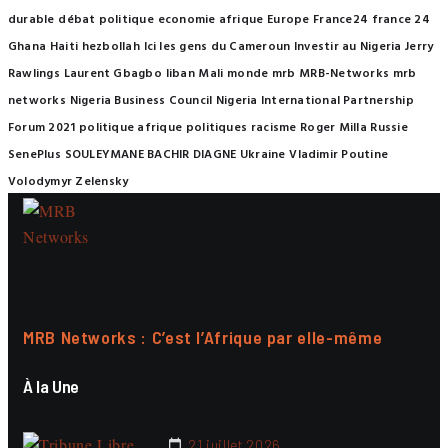
durable
débat politique
economie afrique
Europe
France24
france 24
Ghana
Haiti
hezbollah
Ici les gens du Cameroun
Investir au Nigeria
Jerry
Rawlings
Laurent Gbagbo
liban
Mali
monde
mrb
MRB-Networks
mrb
networks
Nigeria Business Council
Nigeria International Partnership
Forum 2021
politique afrique
politiques
racisme
Roger Milla
Russie
SenePlus
SOULEYMANE BACHIR DIAGNE
Ukraine
Vladimir Poutine
Volodymyr Zelensky
MRB Networks : C’est l’Afrique par elle-même
À la Une
21 juillet 2026