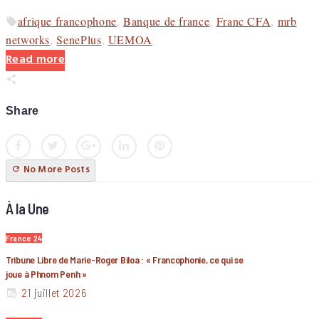
afrique francophone
,
Banque de france
,
Franc CFA
,
mrb
networks
,
SenePlus
,
UEMOA
Read more
Share
Facebook
Twitter
Google+
LinkedIn
Pinterest
No More Posts
À la Une
France 24
Tribune Libre de Marie-Roger Biloa : « Francophonie, ce qui se
joue à Phnom Penh »
21 juillet 2026