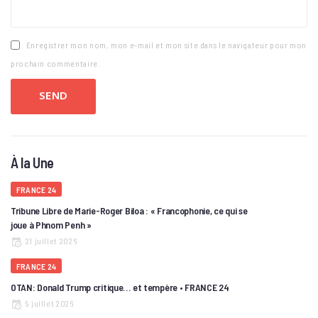
Enregistrer mon nom, mon e-mail et mon site dans le navigateur pour mon
prochain commentaire.
À la Une
FRANCE 24
Tribune Libre de Marie-Roger Biloa : « Francophonie, ce qui se
joue à Phnom Penh »
21 juillet 2026
FRANCE 24
OTAN: Donald Trump critique… et tempère • FRANCE 24
9 juillet 2026