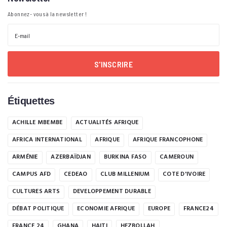
Abonnez- vous à la newsletter !
S'INSCRIRE
Étiquettes
ACHILLE MBEMBE
ACTUALITÉS AFRIQUE
AFRICA INTERNATIONAL
AFRIQUE
AFRIQUE FRANCOPHONE
ARMÉNIE
AZERBAÏDJAN
BURKINA FASO
CAMEROUN
CAMPUS AFD
CEDEAO
CLUB MILLENIUM
COTE D'IVOIRE
CULTURES ARTS
DEVELOPPEMENT DURABLE
DÉBAT POLITIQUE
ECONOMIE AFRIQUE
EUROPE
FRANCE24
FRANCE 24
GHANA
HAITI
HEZBOLLAH