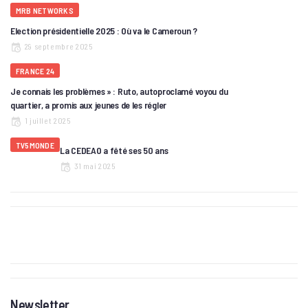
MRB NETWORKS
Election présidentielle 2025 : Où va le Cameroun ?
29 septembre 2025
FRANCE 24
Je connais les problèmes » : Ruto, autoproclamé voyou du
quartier, a promis aux jeunes de les régler
1 juillet 2025
TV5MONDE
La CEDEAO a fêté ses 50 ans
31 mai 2025
Newsletter