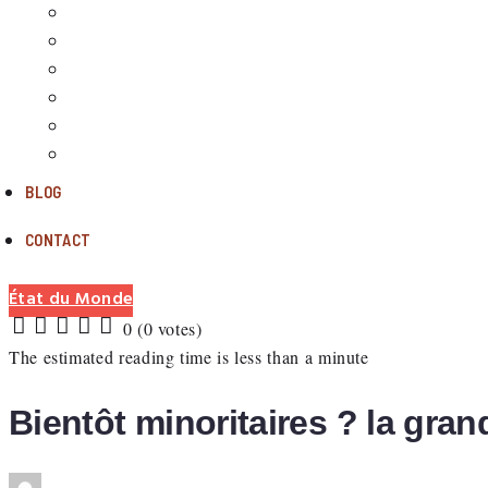
ÉTAT DE L’AFRIQUE
ÉTAT DU MONDE
ARTS
CULTURES
CONFÉRENCE DU GROUPE INITIATIVE AFRIQUE
MY BUSINESS
BLOG
CONTACT
État du Monde
0
(
0 votes
)
1
2
3
4
5
The estimated reading time is less than a minute
Bientôt minoritaires ? la gra