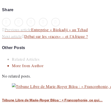
Share
Facebook
Twitter
Google+
LinkedIn
Pinterest
Previous article
Entreprise « Biokadji » au Tchad
Next article
Débat sur les «races» – et l’Afrique ?
Other Posts
Related Articles
More from Author
No related posts.
Tribune Libre de Marie-Roger Biloa : « Francophonie, ce qui…