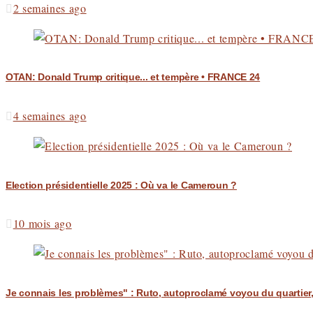
2 semaines ago
OTAN: Donald Trump critique... et tempère • FRANCE 24
4 semaines ago
Election présidentielle 2025 : Où va le Cameroun ?
10 mois ago
Je connais les problèmes" : Ruto, autoproclamé voyou du quartie