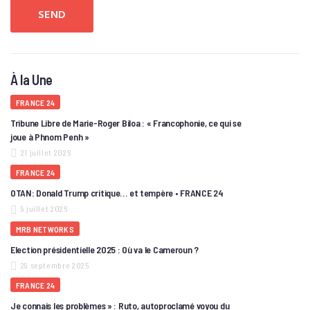
À la Une
FRANCE 24
Tribune Libre de Marie-Roger Biloa : « Francophonie, ce qui se
joue à Phnom Penh »
21 juillet 2026
FRANCE 24
OTAN: Donald Trump critique… et tempère • FRANCE 24
9 juillet 2026
MRB NETWORKS
Election présidentielle 2025 : Où va le Cameroun ?
29 septembre 2025
FRANCE 24
Je connais les problèmes » : Ruto, autoproclamé voyou du