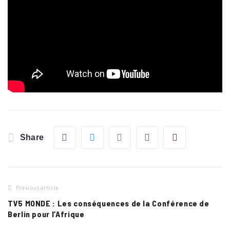
Facebook
Twitter
Google+
LinkedIn
Pinterest
Share
Previous article
Navigation
TV5 MONDE : Les conséquences de la Conférence de
de
Berlin pour l’Afrique
l’article