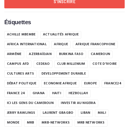
S'INSCRIRE
Étiquettes
ACHILLE MBEMBE
ACTUALITÉS AFRIQUE
AFRICA INTERNATIONAL
AFRIQUE
AFRIQUE FRANCOPHONE
ARMÉNIE
AZERBAÏDJAN
BURKINA FASO
CAMEROUN
CAMPUS AFD
CEDEAO
CLUB MILLENIUM
COTE D'IVOIRE
CULTURES ARTS
DEVELOPPEMENT DURABLE
DÉBAT POLITIQUE
ECONOMIE AFRIQUE
EUROPE
FRANCE24
FRANCE 24
GHANA
HAITI
HEZBOLLAH
ICI LES GENS DU CAMEROUN
INVESTIR AU NIGERIA
JERRY RAWLINGS
LAURENT GBAGBO
LIBAN
MALI
MONDE
MRB
MRB-NETWORKS
MRB NETWORKS