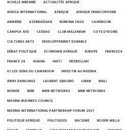
ACHILLE MBEMBE
ACTUALITÉS AFRIQUE
AFRICA INTERNATIONAL
AFRIQUE
AFRIQUE FRANCOPHONE
ARMÉNIE
AZERBAÏDJAN
BURKINA FASO
CAMEROUN
CAMPUS AFD
CEDEAO
CLUB MILLENIUM
COTE D'IVOIRE
CULTURES ARTS
DEVELOPPEMENT DURABLE
DÉBAT POLITIQUE
ECONOMIE AFRIQUE
EUROPE
FRANCE24
FRANCE 24
GHANA
HAITI
HEZBOLLAH
ICI LES GENS DU CAMEROUN
INVESTIR AU NIGERIA
JERRY RAWLINGS
LAURENT GBAGBO
LIBAN
MALI
MONDE
MRB
MRB-NETWORKS
MRB NETWORKS
NIGERIA BUSINESS COUNCIL
NIGERIA INTERNATIONAL PARTNERSHIP FORUM 2021
POLITIQUE AFRIQUE
POLITIQUES
RACISME
ROGER MILLA