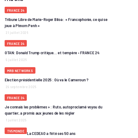
FRANCE 24
Tribune Libre de Marie-Roger Biloa : « Francophonie, ce qui se
joue à Phnom Penh »
21 juillet 2026
FRANCE 24
OTAN: Donald Trump critique… et tempère • FRANCE 24
9 juillet 2026
MRB NETWORKS
Election présidentielle 2025 : Où va le Cameroun ?
29 septembre 2025
FRANCE 24
Je connais les problèmes » : Ruto, autoproclamé voyou du
quartier, a promis aux jeunes de les régler
1 juillet 2025
TV5MONDE
La CEDEAO a fêté ses 50 ans