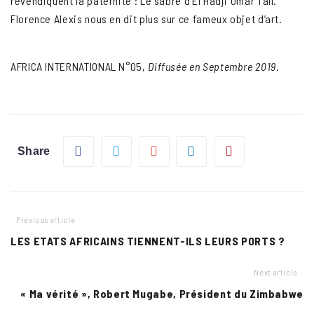
revendiquent la paternité : Le sabre d’El Hadji Omar Tall.
Florence Alexis nous en dit plus sur ce fameux objet d’art.
AFRICA INTERNATIONAL N°05,
Diffusée en Septembre 2019
.
Facebook
Twitter
Google+
LinkedIn
Pinterest
Share
Previous article
LES ETATS AFRICAINS TIENNENT-ILS LEURS PORTS ?
Next article
« Ma vérité », Robert Mugabe, Président du Zimbabwe