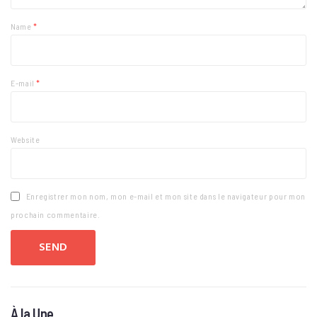
Name
*
E-mail
*
Website
Enregistrer mon nom, mon e-mail et mon site dans le navigateur pour mon
prochain commentaire.
À la Une